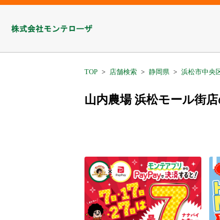
TOP
店舗検索
静岡県
浜松市中央
山内農場 浜松モール街