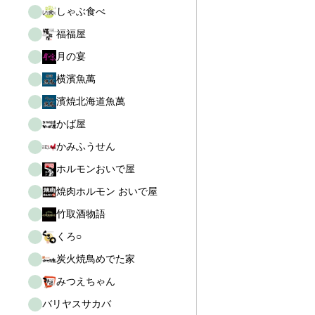
しゃぶ食べ
福福屋
月の宴
横濱魚萬
濱焼北海道魚萬
かば屋
かみふうせん
ホルモンおいで屋
焼肉ホルモン おいで屋
竹取酒物語
くろ○
炭火焼鳥めでた家
みつえちゃん
バリヤスサカバ