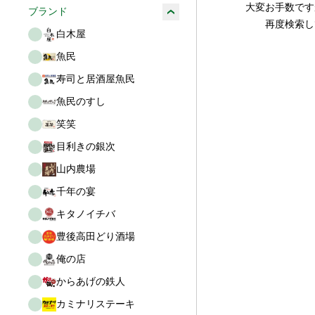
大変お手数です
ブランド
再度検索し
白木屋
魚民
寿司と居酒屋魚民
魚民のすし
笑笑
目利きの銀次
山内農場
千年の宴
キタノイチバ
豊後高田どり酒場
俺の店
からあげの鉄人
カミナリステーキ