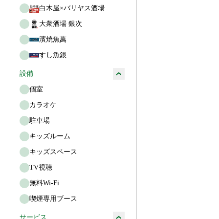
白木屋×バリヤス酒場
大衆酒場 銀次
濱焼魚萬
すし魚銀
設備
個室
カラオケ
駐車場
キッズルーム
キッズスペース
TV視聴
無料Wi-Fi
喫煙専用ブース
サービス