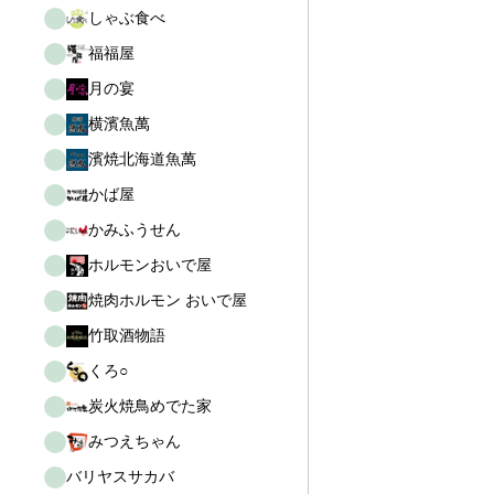
しゃぶ食べ
福福屋
月の宴
横濱魚萬
濱焼北海道魚萬
かば屋
かみふうせん
ホルモンおいで屋
焼肉ホルモン おいで屋
竹取酒物語
くろ○
炭火焼鳥めでた家
みつえちゃん
バリヤスサカバ