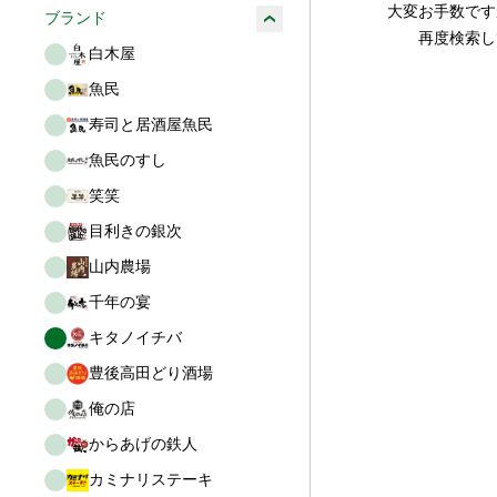
大変お手数です
ブランド
再度検索し
白木屋
魚民
寿司と居酒屋魚民
魚民のすし
笑笑
目利きの銀次
山内農場
千年の宴
キタノイチバ
豊後高田どり酒場
俺の店
からあげの鉄人
カミナリステーキ