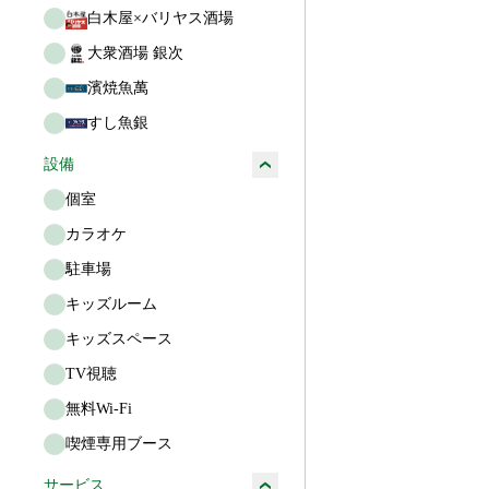
白木屋×バリヤス酒場
大衆酒場 銀次
濱焼魚萬
すし魚銀
設備
個室
カラオケ
駐車場
キッズルーム
キッズスペース
TV視聴
無料Wi-Fi
喫煙専用ブース
サービス